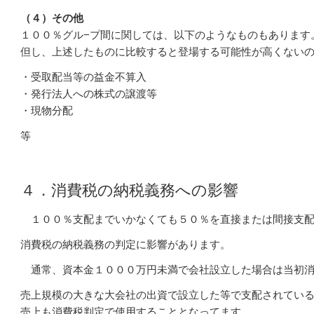
（４）その他
１００％グル−プ間に関しては、以下のようなものもあります
但し、上述したものに比較すると登場する可能性が高くない
・受取配当等の益金不算入
・発行法人への株式の譲渡等
・現物分配
等
４．消費税の納税義務への影響
１００％支配までいかなくても５０％を直接または間接支配
消費税の納税義務の判定に影響があります。
通常、資本金１０００万円未満で会社設立した場合は当初消
売上規模の大きな大会社の出資で設立した等で支配されてい
売上も消費税判定で使用することとなってます。