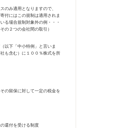
ースのみ適用となりますので、
の寄付にはこの規制は適用されま
ている場合規制対象外の例・・・
の
その２つの会社間の取引）
度（以下「中小特例」と言いま
会社も含む）に１００％株式を
所
にその留保に対して一定の税金を
金の還付を受ける制度