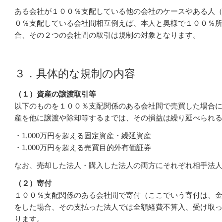
ある会社が１００％支配している他の会社のケースや
ある人
０％支配している会社間相互
例えば、本人と奥様で１００％
合、
その２つの会社間の取引は規制の対象となります。
３．具体的な規制の内容
（１）資産の譲渡取引等
以下のものを１００％支配関係のある会社間で売買した場合
産を他に譲渡や除却等するまでは、その損益は
繰り延べられ
・1,000万円を超える固定資産・繰延資産
・1,000万円を超える売買目的外有価証券
なお、売却した法人・購入した法人の両方にそれぞれ相手法
（２）寄付
１００％支配関係のある会社間で寄付（ここでいう寄付は、
をした場合、その支払った法人では全額経費不算入、受け取
ります。