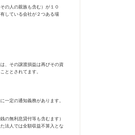
（その人の親族も含む）が１０
所有している会社が２つある場
には、
その譲渡損益は再びその資
ることとされてます。
人に一定の通知義務があります。
金銭の無利息貸付等も含むます）
った法人では全額収益不算入
とな