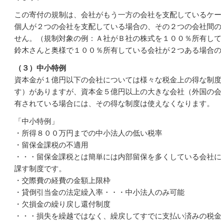
この寄付の規制は、会社がもう一方の会社を支配しているケ
個人が２つの会社を支配している場合の、その２つの会社間
せん。（規制対象の例：Ａ社がＢ社の株式を１００％所有し
鈴木さんと奥様で１００％所有している会社が２つある場合
（３）中小特例
資本金が１億円以下の会社については様々な税金上の得な制
す）
がありますが、資本金５億円以上の大きな会社（外国の
有されている場合には、その得な制度は使えなくなります。
「中小特例」
・所得８００万円までの中小法人の低い税率
・留保金課税の不適用
・・・留保金課税とは簡単には内部留保を多くしている会社
課す制度です。
・交際費の経費の金額上限枠
・貸倒引当金の法定繰入率
・・・中小法人のみ可能
・欠損金の繰り戻し還付制度
・・・損失を繰越ではなく、繰戻してすでに支払い済みの税