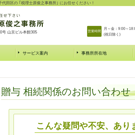
代田区の ｢税理士原俊之事務所｣ にお任せください！
月～金：9:00～18:
営業時間
10号 山京ビル本館305
(祝日除く)
サービス案内
事務所所在地
贈与 相続関係のお問い合わせ
こんな疑問や不安、あり