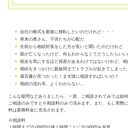
会社の株式を家族に移転したいのだけれど・・・
将来の奥さん、子供たちが心配だ
生前から相続対策をした方が良いと聞いたのだけれど
親が亡くなったけど、何もわからなくてどうしたらいい
税金を気にするほど資産があるわけではないけれど、相
相続をきっかけに親族同士でトラブルが起きてしまった
遺言書が見つかった！まず誰に相談すればいいの？
相続の流れ等、よくわからない…
こんな疑問などありましたら、一度、ご相談されてみては如
ご相談のみですと※相談料のみで済みます。
また、もし実際
料は業務料金に充当されます。
※相談料
１時間まで15,000円
以後１時間ごとに10,000円を加算