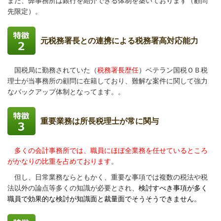
また、弊事務所は銀行を紹介できる体制を築いております（顧問
先限定）。
元税務署長との連携による税務署高対応能力
国税局に勤務されていた（
税務署長歴任
）ベテラン国税ＯＢ税
理士が当事務所の顧問に在籍しており、
難解な案件に関して強力
なバックアップ体制となってます。。
重要業務は所長税理士が常に関与
多くの会計事務所では、職員にほぼ全業務を任せているところ
がかなりの比重を占めております
。
但し、日常業務ならともかく、重要な事項では複数の税法や税
法以外の論点等多くの知識が必要とされ、
検討すべき事項が多く
職員で効果的な検討が知識面と裁量面でそうそうできません。