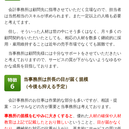
会計事務所は顧問先に指導させていただく立場なので、担当者
は当然相当のスキルが求められます。また一定以上の人格も必要
と考えてます。
但し、そういった人材は世の中にそう多くはなく、月々多くの
顧問契約をいただいたとしても、相応の人材を数多く継続的に採
用・雇用維持することは近年の売手市場でなくても困難です。
当事務所は顧問先様には十分なサポートをさせていただきたい
と考えておりますので、サービスの質が下がらないようなゆるや
かな成長を目指しております。
当事務所は所長の目が届く規模
（今後も抑える予定）
会計事務所のお仕事は作業的な部分も多いですが、相談・提
案・コンサルなどの方が重要と当事務所は考えております。
事務所の規模をむやみに大きくすると
、優れた
人材の確保や人材
教育は上記で記載したとおり難しい
ということと、
目が届かなく
なり
、機械的な対応の比重が上がり、
基本的にサービスの質は低