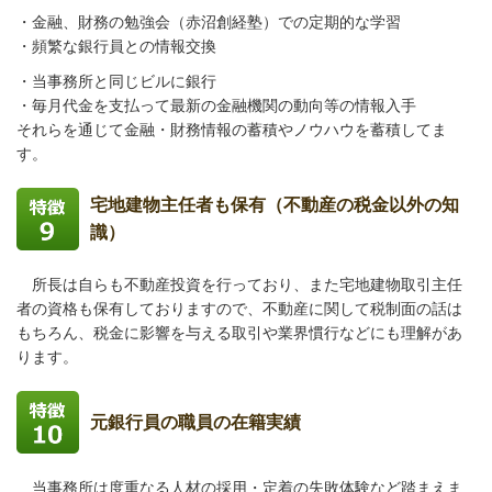
・金融、財務の勉強会（赤沼創経塾）での定期的な学習
・頻繁な銀行員との情報交換
・
当事務所と同じビルに
銀行
・毎月代金を支払って最新の金融機関の動向等の情報入手
それらを通じて金融・財務情報の蓄積やノウハウを蓄積してま
す。
宅地建物主任者も保有（不動産の税金以外の知
識）
所長は自らも不動産投資を行っており、また宅地建物取引主任
者の資格も保有しておりますので、不動産に関して税制面の話は
もちろん、税金に影響を与える取引や業界慣行などにも理解があ
ります。
元銀行員の職員の在籍実績
当事務所は度重なる人材の採用・定着の失敗体験など踏まえま