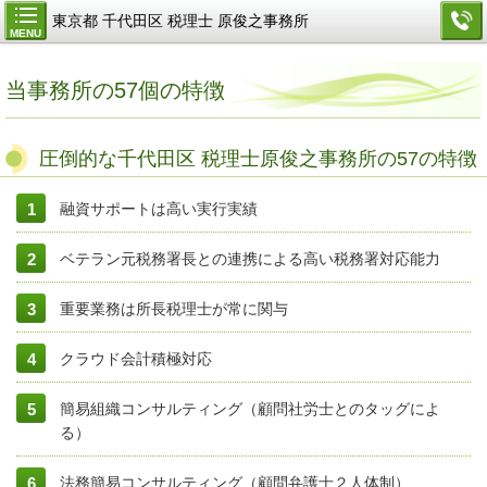
東京都 千代田区 税理士 原俊之事務所
MENU
当事務所の57個の特徴
圧倒的な千代田区 税理士原俊之事務所の57の特徴
融資サポートは高い実行実績
ベテラン元税務署長との連携による高い税務署対応能力
重要業務は所長税理士が常に関与
クラウド会計積極対応
簡易組織コンサルティング（顧問社労士とのタッグによ
る）
法務簡易コンサルティング（顧問弁護士２人体制）